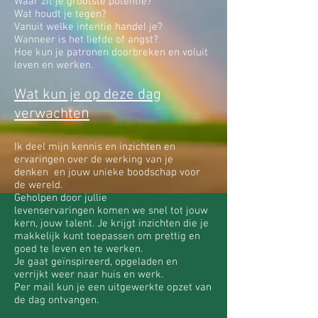
Waar zit je grootste potentie?
Wat houdt je tegen?
Vanuit welke intentie handel je?
Wanneer is het liefde of angst?
Hoe kun je patronen doorbreken en voluit
leven en werken.
Wat kun je op deze dag
n
verwachte
Ik deel mijn kennis en inzichten en
ervaringen over de werking van je
denken en jouw unieke boodschap voor
de wereld.
Geholpen door jullie
levenservaringen komen we snel tot jouw
kern, jouw talent. Je krijgt inzichten die je
makkelijk kunt toepassen om prettig en
goed te leven en te werken.
Je gaat geïnspireerd, opgeladen en
verrijkt weer naar huis en werk.
Per mail kun je een uitgewerkte opzet van
de dag ontvangen.