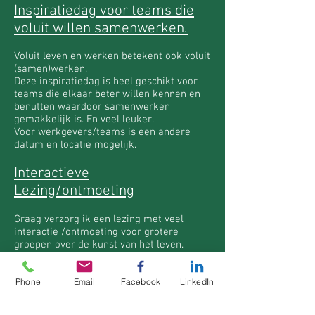
Inspiratiedag voor teams die
voluit willen samenwerken.
Voluit leven en werken betekent ook voluit
(samen)werken.
Deze inspiratiedag is heel geschikt voor
teams die elkaar beter willen kennen en
benutten waardoor samenwerken
gemakkelijk is. En veel leuker.
Voor werkgevers/teams is een andere
datum en locatie mogelijk.
Interactieve
Lezing/ontmoeting
Graag verzorg ik een lezing met veel
interactie /ontmoeting voor grotere
groepen over de kunst van het leven.
I
ndividuele ontmoeting:
Phone
Email
Facebook
LinkedIn
Kom je liever alleen? Je bent welkom.